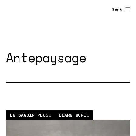
Aller
Menu
au
contenu
Antepaysage
EN SAVOIR
P
LUS
…
LEARN MORE…