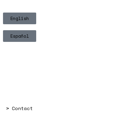
English
Español
>
Contact