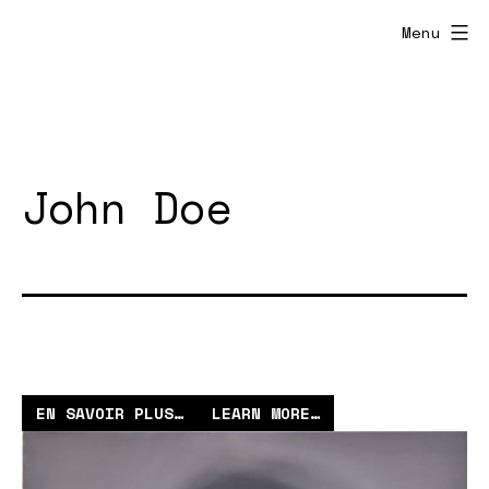
Aller
Menu
au
contenu
John Doe
EN SAVOIR
P
LUS
…
LEARN MORE…