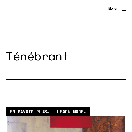
Aller
Menu
au
contenu
Ténébrant
EN SAVOIR
P
LUS
…
LEARN MORE…